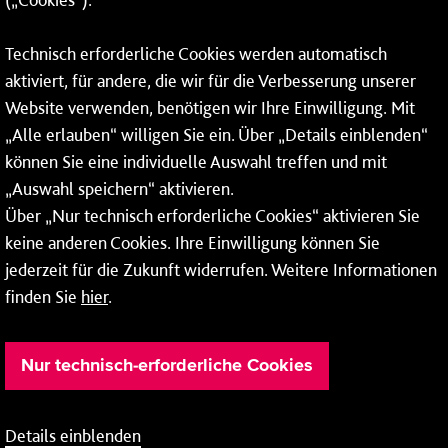
Fax: 06131 – 12 66 66
Technisch erforderliche Cookies werden automatisch
aktiviert, für andere, die wir für die Verbesserung unserer
* Montags bis freitags bis 7 und ab 18 Uhr sowie an
Website verwenden, benötigen wir Ihre Einwilligung. Mit
Wochenenden und Feiertagen ganztags werden Ihre
„Alle erlauben“ willigen Sie ein. Über „Details einblenden“
Anrufe je nach Themenauswahl an ein Callcenter des
RMV oder von nextbike weitergeleitet. Dort erhalten Sie
können Sie eine individuelle Auswahl treffen und mit
ausschließlich Auskünfte zum Fahrplan bzw. zu
„Auswahl speichern“ aktivieren.
meinRad.
Über „Nur technisch erforderliche Cookies“ aktivieren Sie
keine anderen Cookies. Ihre Einwilligung können Sie
jederzeit für die Zukunft widerrufen. Weitere Informationen
finden Sie
hier
.
Nur technisch-erforderliche Cookies
Details einblenden