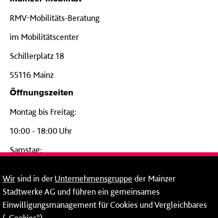
RMV-Mobilitäts-Beratung
im Mobilitätscenter
Schillerplatz 18
55116 Mainz
Öffnungszeiten
Montag bis Freitag:
10:00 - 18:00 Uhr
Samstag:
09:00 - 14:00 Uhr
Wir
sind in der
Unternehmensgruppe
der Mainzer
24-Stunden-Telefon*
Stadtwerke AG und führen ein gemeinsames
Einwilligungsmanagement für Cookies und Vergleichbares
06131 – 12 77 77
(„Cookies“).