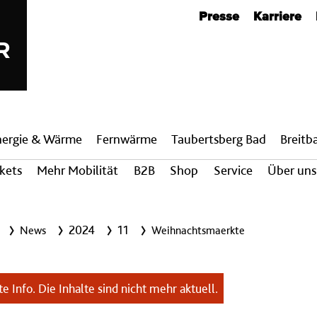
Metanavigation
Presse
Karriere
nergie & Wärme
Fern­wärme
Taubertsberg Bad
Breit­
ckets
Mehr Mobilität
B2B
Shop
Service
Über uns
2024
11
News
Weihnachtsmaerkte
e Info. Die Inhalte sind nicht mehr aktuell.