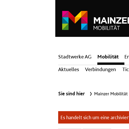
Hauptnavigation
Stadtwerke AG
Mobilität
E
Aktuelles
Verbindungen
Ti
Sie sind hier
Mainzer Mobilität
Es handelt sich um eine archiviert