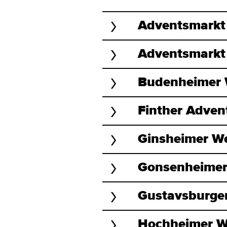
Adventsmarkt
Adventsmark
Budenheimer 
Finther Adven
Ginsheimer W
Gonsenheimer
Gustavsburge
Hochheimer W