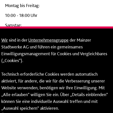
Montag bis Freitag:
10:00 - 18:00 Uhr
Samstag:
09:00 - 14:00 Uhr
Wir
sind in der
Unternehmensgruppe
der Mainzer
24-Stunden-Telefon*
Stadtwerke AG und führen ein gemeinsames
Einwilligungsmanagement für Cookies und Vergleichbares
06131 – 12 77 77
(„Cookies“).
Fax: 06131 – 12 66 66
Technisch erforderliche Cookies werden automatisch
aktiviert, für andere, die wir für die Verbesserung unserer
* Montags bis freitags bis 7 und ab 18 Uhr sowie an
Website verwenden, benötigen wir Ihre Einwilligung. Mit
Wochenenden und Feiertagen ganztags werden Ihre
„Alle erlauben“ willigen Sie ein. Über „Details einblenden“
Anrufe je nach Themenauswahl an ein Callcenter des
RMV oder von nextbike weitergeleitet. Dort erhalten Sie
können Sie eine individuelle Auswahl treffen und mit
ausschließlich Auskünfte zum Fahrplan bzw. zu
„Auswahl speichern“ aktivieren.
meinRad.