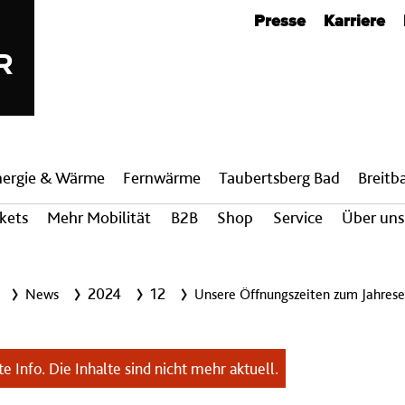
Metanavigation
Presse
Karriere
nergie & Wärme
Fern­wärme
Taubertsberg Bad
Breit­
ckets
Mehr Mobilität
B2B
Shop
Service
Über uns
2024
12
News
Unsere Öffnungszeiten zum Jahres
e Info. Die Inhalte sind nicht mehr aktuell.