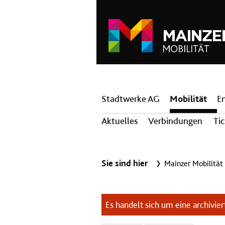
Hauptnavigation
Stadtwerke AG
Mobilität
E
Aktuelles
Verbindungen
Ti
Sie sind hier
Mainzer Mobilität
Es handelt sich um eine archiviert