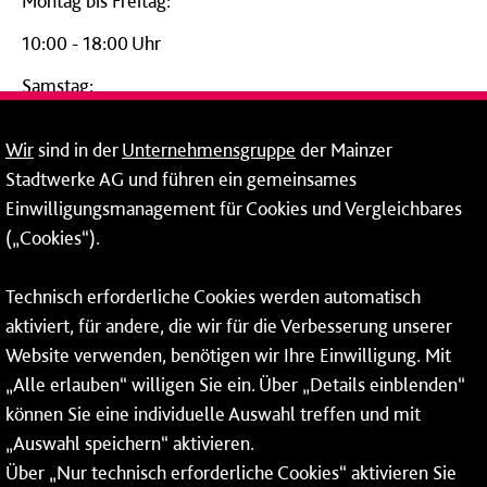
Montag bis Freitag:
10:00 - 18:00 Uhr
Samstag:
09:00 - 14:00 Uhr
Wir
sind in der
Unternehmensgruppe
der Mainzer
24-Stunden-Telefon*
Stadtwerke AG und führen ein gemeinsames
Einwilligungsmanagement für Cookies und Vergleichbares
06131 – 12 77 77
(„Cookies“).
Fax: 06131 – 12 66 66
Technisch erforderliche Cookies werden automatisch
aktiviert, für andere, die wir für die Verbesserung unserer
* Montags bis freitags bis 7 und ab 18 Uhr sowie an
Website verwenden, benötigen wir Ihre Einwilligung. Mit
Wochenenden und Feiertagen ganztags werden Ihre
„Alle erlauben“ willigen Sie ein. Über „Details einblenden“
Anrufe je nach Themenauswahl an ein Callcenter des
RMV oder von nextbike weitergeleitet. Dort erhalten Sie
können Sie eine individuelle Auswahl treffen und mit
ausschließlich Auskünfte zum Fahrplan bzw. zu
„Auswahl speichern“ aktivieren.
meinRad.
Über „Nur technisch erforderliche Cookies“ aktivieren Sie