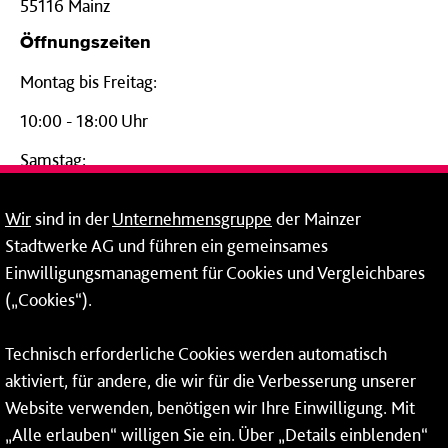
55116 Mainz
Öffnungszeiten
Montag bis Freitag:
10:00 - 18:00 Uhr
Samstag:
09:00 - 14:00 Uhr
Wir
sind in der
Unternehmensgruppe
der Mainzer
24-Stunden-Telefon*
Stadtwerke AG und führen ein gemeinsames
Einwilligungsmanagement für Cookies und Vergleichbares
06131 – 12 77 77
(„Cookies“).
Fax: 06131 – 12 66 66
Technisch erforderliche Cookies werden automatisch
aktiviert, für andere, die wir für die Verbesserung unserer
* Montags bis freitags bis 7 und ab 18 Uhr sowie an
Website verwenden, benötigen wir Ihre Einwilligung. Mit
Wochenenden und Feiertagen ganztags werden Ihre
„Alle erlauben“ willigen Sie ein. Über „Details einblenden“
Anrufe je nach Themenauswahl an ein Callcenter des