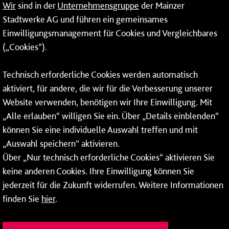
Wir
sind in der
Unternehmensgruppe
der Mainzer
24-Stunden-Telefon*
Stadtwerke AG und führen ein gemeinsames
Einwilligungsmanagement für Cookies und Vergleichbares
06131 – 12 77 77
(„Cookies“).
Fax: 06131 – 12 66 66
Technisch erforderliche Cookies werden automatisch
aktiviert, für andere, die wir für die Verbesserung unserer
* Montags bis freitags bis 7 und ab 18 Uhr sowie an
Website verwenden, benötigen wir Ihre Einwilligung. Mit
Wochenenden und Feiertagen ganztags werden Ihre
„Alle erlauben“ willigen Sie ein. Über „Details einblenden“
Anrufe je nach Themenauswahl an ein Callcenter des
RMV oder von nextbike weitergeleitet. Dort erhalten Sie
können Sie eine individuelle Auswahl treffen und mit
ausschließlich Auskünfte zum Fahrplan bzw. zu
„Auswahl speichern“ aktivieren.
meinRad.
Über „Nur technisch erforderliche Cookies“ aktivieren Sie
keine anderen Cookies. Ihre Einwilligung können Sie
jederzeit für die Zukunft widerrufen. Weitere Informationen
finden Sie
hier
.