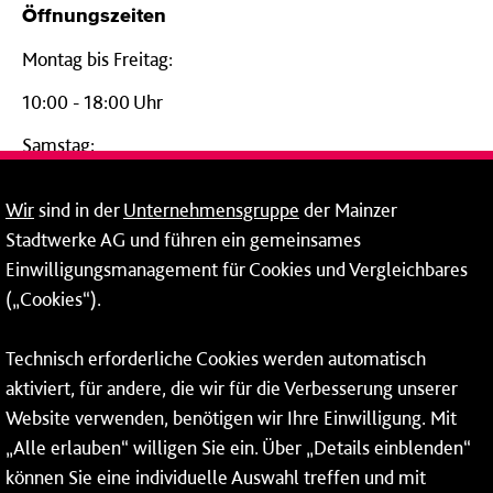
Öffnungszeiten
Montag bis Freitag:
10:00 - 18:00 Uhr
Samstag:
09:00 - 14:00 Uhr
Wir
sind in der
Unternehmensgruppe
der Mainzer
24-Stunden-Telefon*
Stadtwerke AG und führen ein gemeinsames
Einwilligungsmanagement für Cookies und Vergleichbares
06131 – 12 77 77
(„Cookies“).
Fax: 06131 – 12 66 66
Technisch erforderliche Cookies werden automatisch
aktiviert, für andere, die wir für die Verbesserung unserer
* Montags bis freitags bis 7 und ab 18 Uhr sowie an
Website verwenden, benötigen wir Ihre Einwilligung. Mit
Wochenenden und Feiertagen ganztags werden Ihre
„Alle erlauben“ willigen Sie ein. Über „Details einblenden“
Anrufe je nach Themenauswahl an ein Callcenter des
RMV oder von nextbike weitergeleitet. Dort erhalten Sie
können Sie eine individuelle Auswahl treffen und mit