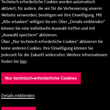
Technisch erforderliche Cookies werden automatisch
aktiviert, für andere, die wir für die Verbesserung unserer
* Montags bis freitags bis 7 und ab 18 Uhr sowie an
Website verwenden, benötigen wir Ihre Einwilligung. Mit
Wochenenden und Feiertagen ganztags werden Ihre
„Alle erlauben“ willigen Sie ein. Über „Details einblenden“
Anrufe je nach Themenauswahl an ein Callcenter des
RMV oder von nextbike weitergeleitet. Dort erhalten Sie
können Sie eine individuelle Auswahl treffen und mit
ausschließlich Auskünfte zum Fahrplan bzw. zu
„Auswahl speichern“ aktivieren.
meinRad.
Über „Nur technisch erforderliche Cookies“ aktivieren Sie
keine anderen Cookies. Ihre Einwilligung können Sie
jederzeit für die Zukunft widerrufen. Weitere Informationen
finden Sie
hier
.
Nur technisch-erforderliche Cookies
Details einblenden
Barrierefreiheit
Cookie-Einstellung
Impressum