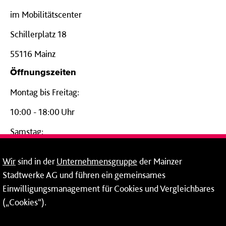
im Mobilitätscenter
Schillerplatz 18
55116 Mainz
Öffnungszeiten
Montag bis Freitag:
10:00 - 18:00 Uhr
Samstag:
09:00 - 14:00 Uhr
Wir
sind in der
Unternehmensgruppe
der Mainzer
24-Stunden-Telefon*
Stadtwerke AG und führen ein gemeinsames
Einwilligungsmanagement für Cookies und Vergleichbares
06131 – 12 77 77
(„Cookies“).
Fax: 06131 – 12 66 66