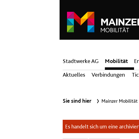
Hauptnavigation
Stadtwerke AG
Mobilität
E
Aktuelles
Verbindungen
Ti
Sie sind hier
Mainzer Mobilität
Es handelt sich um eine archiviert