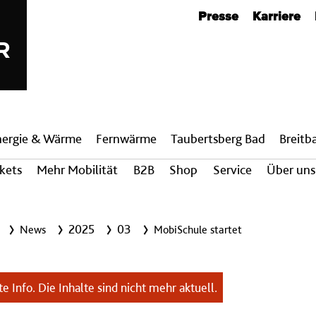
Metanavigation
Presse
Karriere
nergie & Wärme
Fern­wärme
Taubertsberg Bad
Breit­
ckets
Mehr Mobilität
B2B
Shop
Service
Über uns
2025
03
News
MobiSchule startet
e Info. Die Inhalte sind nicht mehr aktuell.