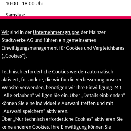
10:00 - 18:00 Uhr
Samstag:
09:00 - 14:00 Uhr
Wir
sind in der
Unternehmensgruppe
der Mainzer
24-Stunden-Telefon*
Stadtwerke AG und führen ein gemeinsames
Einwilligungsmanagement für Cookies und Vergleichbares
06131 – 12 77 77
(„Cookies“).
Fax: 06131 – 12 66 66
Technisch erforderliche Cookies werden automatisch
aktiviert, für andere, die wir für die Verbesserung unserer
* Montags bis freitags bis 7 und ab 18 Uhr sowie an
Website verwenden, benötigen wir Ihre Einwilligung. Mit
Wochenenden und Feiertagen ganztags werden Ihre
„Alle erlauben“ willigen Sie ein. Über „Details einblenden“
Anrufe je nach Themenauswahl an ein Callcenter des
RMV oder von nextbike weitergeleitet. Dort erhalten Sie
können Sie eine individuelle Auswahl treffen und mit
ausschließlich Auskünfte zum Fahrplan bzw. zu
„Auswahl speichern“ aktivieren.
meinRad.
Über „Nur technisch erforderliche Cookies“ aktivieren Sie
keine anderen Cookies. Ihre Einwilligung können Sie