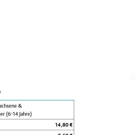
n
achsene &
er (6-14 Jahre)
14,80 €