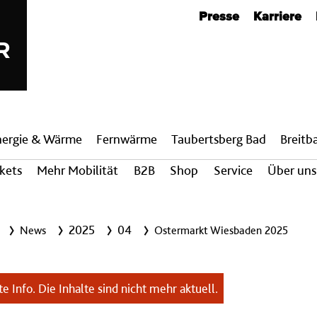
Metanavigation
Presse
Karriere
nergie & Wärme
Fern­wärme
Taubertsberg Bad
Breit­
ckets
Mehr Mobilität
B2B
Shop
Service
Über uns
2025
04
News
Ostermarkt Wiesbaden 2025
e Info. Die Inhalte sind nicht mehr aktuell.