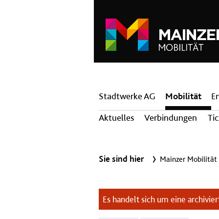
Hauptnavigation
Stadtwerke AG
Mobilität
E
Aktuelles
Verbindungen
Ti
Sie sind hier
Mainzer Mobilität
Es handelt sich um eine archiviert