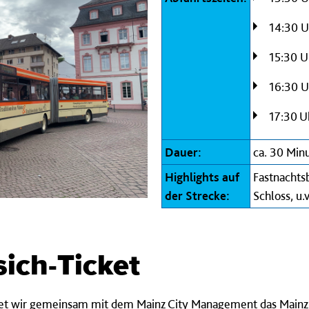
14:30
U
15:30
U
16:30
U
17:30 U
Dauer:
ca. 30 Min
Highlights auf
Fastnachts
der Strecke:
Schloss, u.
sich-Ticket
t wir gemeinsam mit dem Mainz City Management das Mainz-tri