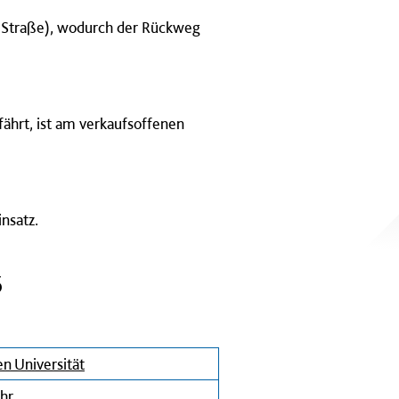
r Straße), wodurch der Rückweg
ährt, ist am verkaufsoffenen
insatz.
s
en Universität
hr