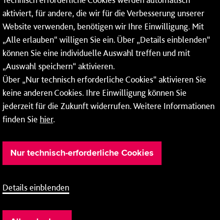
aktiviert, für andere, die wir für die Verbesserung unserer
* Montags bis freitags bis 7 und ab 18 Uhr sowie an
Website verwenden, benötigen wir Ihre Einwilligung. Mit
Wochenenden und Feiertagen ganztags werden Ihre
„Alle erlauben“ willigen Sie ein. Über „Details einblenden“
Anrufe je nach Themenauswahl an ein Callcenter des
RMV oder von nextbike weitergeleitet. Dort erhalten Sie
können Sie eine individuelle Auswahl treffen und mit
ausschließlich Auskünfte zum Fahrplan bzw. zu
„Auswahl speichern“ aktivieren.
meinRad.
Über „Nur technisch erforderliche Cookies“ aktivieren Sie
keine anderen Cookies. Ihre Einwilligung können Sie
jederzeit für die Zukunft widerrufen. Weitere Informationen
finden Sie
hier
.
Nur technisch-erforderliche Cookies
Details einblenden
Barrierefreiheit
Cookie-Einstellung
Impressum