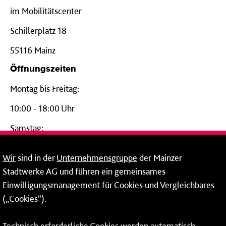
im Mobilitätscenter
Schillerplatz 18
55116 Mainz
Öffnungszeiten
Montag bis Freitag:
10:00 - 18:00 Uhr
Samstag:
09:00 - 14:00 Uhr
Wir
sind in der
Unternehmensgruppe
der Mainzer
24-Stunden-Telefon*
Stadtwerke AG und führen ein gemeinsames
Einwilligungsmanagement für Cookies und Vergleichbares
06131 – 12 77 77
(„Cookies“).
Fax: 06131 – 12 66 66
Technisch erforderliche Cookies werden automatisch