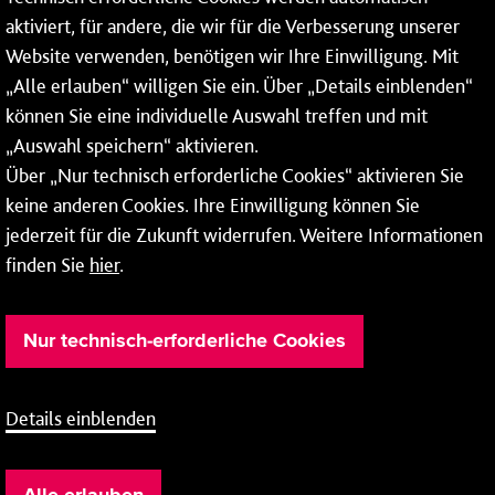
aktiviert, für andere, die wir für die Verbesserung unserer
* Montags bis freitags bis 7 und ab 18 Uhr sowie an
Website verwenden, benötigen wir Ihre Einwilligung. Mit
Wochenenden und Feiertagen ganztags werden Ihre
„Alle erlauben“ willigen Sie ein. Über „Details einblenden“
Anrufe je nach Themenauswahl an ein Callcenter des
RMV oder von nextbike weitergeleitet. Dort erhalten Sie
können Sie eine individuelle Auswahl treffen und mit
ausschließlich Auskünfte zum Fahrplan bzw. zu
„Auswahl speichern“ aktivieren.
meinRad.
Über „Nur technisch erforderliche Cookies“ aktivieren Sie
keine anderen Cookies. Ihre Einwilligung können Sie
jederzeit für die Zukunft widerrufen. Weitere Informationen
finden Sie
hier
.
Nur technisch-erforderliche Cookies
Details einblenden
Barrierefreiheit
Cookie-Einstellung
Impressum