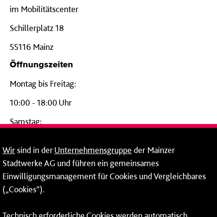
im Mobilitätscenter
Schillerplatz 18
55116 Mainz
Öffnungszeiten
Montag bis Freitag:
10:00 - 18:00 Uhr
Samstag:
09:00 - 14:00 Uhr
Wir
sind in der
Unternehmensgruppe
der Mainzer
24-Stunden-Telefon*
Stadtwerke AG und führen ein gemeinsames
Einwilligungsmanagement für Cookies und Vergleichbares
06131 – 12 77 77
(„Cookies“).
Fax: 06131 – 12 66 66
Technisch erforderliche Cookies werden automatisch