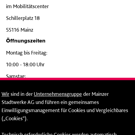
im Mobilitätscenter
Schillerplatz 18
55116 Mainz
Öffnungszeiten
Montag bis Freitag:
10:00 - 18:00 Uhr
Samstag:
09:00 - 14:00 Uhr
Wir
sind in der
Unternehmensgruppe
der Mainzer
24-Stunden-Telefon*
Stadtwerke AG und führen ein gemeinsames
Einwilligungsmanagement für Cookies und Vergleichbares
06131 – 12 77 77
(„Cookies“).
Fax: 06131 – 12 66 66
Technisch erforderliche Cookies werden automatisch