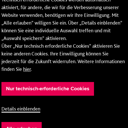
aktiviert, für andere, die wir für die Verbesserung unserer
* Montags bis freitags bis 7 und ab 18 Uhr sowie an
Website verwenden, benötigen wir Ihre Einwilligung. Mit
Wochenenden und Feiertagen ganztags werden Ihre
„Alle erlauben“ willigen Sie ein. Über „Details einblenden“
Anrufe je nach Themenauswahl an ein Callcenter des
RMV oder von nextbike weitergeleitet. Dort erhalten Sie
können Sie eine individuelle Auswahl treffen und mit
ausschließlich Auskünfte zum Fahrplan bzw. zu
„Auswahl speichern“ aktivieren.
meinRad.
Über „Nur technisch erforderliche Cookies“ aktivieren Sie
keine anderen Cookies. Ihre Einwilligung können Sie
jederzeit für die Zukunft widerrufen. Weitere Informationen
finden Sie
hier
.
Nur technisch-erforderliche Cookies
Details einblenden
Barrierefreiheit
Cookie-Einstellung
Impressum