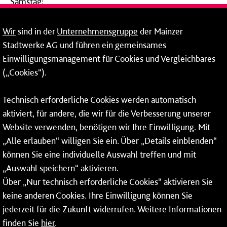
Samstag:
09:00 - 14:00 Uhr
Wir
sind in der
Unternehmensgruppe
der Mainzer
24-Stunden-Telefon*
Stadtwerke AG und führen ein gemeinsames
Einwilligungsmanagement für Cookies und Vergleichbares
06131 – 12 77 77
(„Cookies“).
Fax: 06131 – 12 66 66
Technisch erforderliche Cookies werden automatisch
aktiviert, für andere, die wir für die Verbesserung unserer
* Montags bis freitags bis 7 und ab 18 Uhr sowie an
Website verwenden, benötigen wir Ihre Einwilligung. Mit
Wochenenden und Feiertagen ganztags werden Ihre
„Alle erlauben“ willigen Sie ein. Über „Details einblenden“
Anrufe je nach Themenauswahl an ein Callcenter des
RMV oder von nextbike weitergeleitet. Dort erhalten Sie
können Sie eine individuelle Auswahl treffen und mit
ausschließlich Auskünfte zum Fahrplan bzw. zu
„Auswahl speichern“ aktivieren.
meinRad.
Über „Nur technisch erforderliche Cookies“ aktivieren Sie
keine anderen Cookies. Ihre Einwilligung können Sie
jederzeit für die Zukunft widerrufen. Weitere Informationen
finden Sie
hier
.