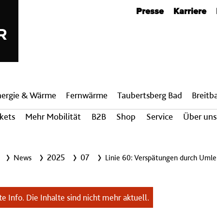
Metanavigation
Presse
Karriere
nergie & Wärme
Fern­wärme
Taubertsberg Bad
Breit­
ckets
Mehr Mobilität
B2B
Shop
Service
Über uns
2025
07
News
Linie 60: Verspätungen durch Umle
e Info. Die Inhalte sind nicht mehr aktuell.