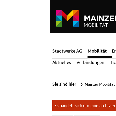
Hauptnavigation
Stadtwerke AG
Mobilität
E
Aktuelles
Verbindungen
Ti
Sie sind hier
Mainzer Mobilität
Es handelt sich um eine archiviert