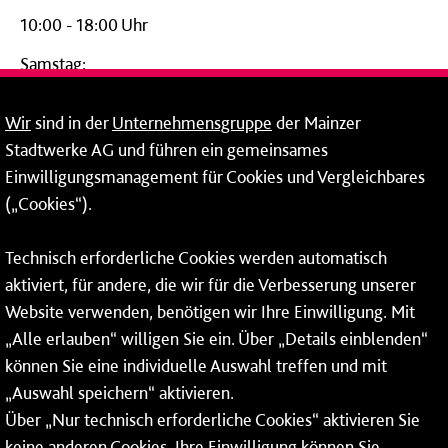
10:00 - 18:00 Uhr
Samstag:
09:00 - 14:00 Uhr
Wir
sind in der
Unternehmensgruppe
der Mainzer
24-Stunden-Telefon*
Stadtwerke AG und führen ein gemeinsames
Einwilligungsmanagement für Cookies und Vergleichbares
06131 – 12 77 77
(„Cookies“).
Fax: 06131 – 12 66 66
Technisch erforderliche Cookies werden automatisch
aktiviert, für andere, die wir für die Verbesserung unserer
* Montags bis freitags bis 7 und ab 18 Uhr sowie an
Website verwenden, benötigen wir Ihre Einwilligung. Mit
Wochenenden und Feiertagen ganztags werden Ihre
„Alle erlauben“ willigen Sie ein. Über „Details einblenden“
Anrufe je nach Themenauswahl an ein Callcenter des
RMV oder von nextbike weitergeleitet. Dort erhalten Sie
können Sie eine individuelle Auswahl treffen und mit
ausschließlich Auskünfte zum Fahrplan bzw. zu
„Auswahl speichern“ aktivieren.
meinRad.
Über „Nur technisch erforderliche Cookies“ aktivieren Sie
keine anderen Cookies. Ihre Einwilligung können Sie