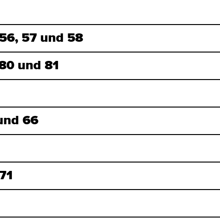
 56, 57 und 58
 80 und 81
 und 66
 71