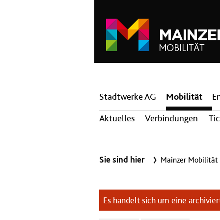
Hauptnavigation
Stadtwerke AG
Mobilität
E
Aktuelles
Verbindungen
Ti
Sie sind hier
Mainzer Mobilität
Es handelt sich um eine archiviert