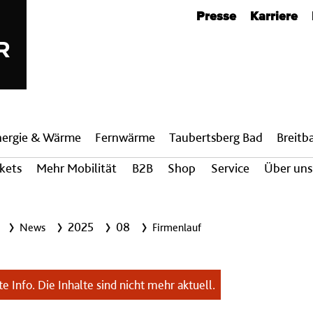
Metanavigation
Presse
Karriere
nergie & Wärme
Fern­wärme
Taubertsberg Bad
Breit­
ckets
Mehr Mobilität
B2B
Shop
Service
Über uns
2025
08
News
Firmenlauf
e Info. Die Inhalte sind nicht mehr aktuell.