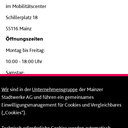
im Mobilitätscenter
Schillerplatz 18
55116 Mainz
Öffnungszeiten
Montag bis Freitag:
10:00 - 18:00 Uhr
Samstag:
09:00 - 14:00 Uhr
Wir
sind in der
Unternehmensgruppe
der Mainzer
24-Stunden-Telefon*
Stadtwerke AG und führen ein gemeinsames
Einwilligungsmanagement für Cookies und Vergleichbares
06131 – 12 77 77
(„Cookies“).
Fax: 06131 – 12 66 66
Technisch erforderliche Cookies werden automatisch