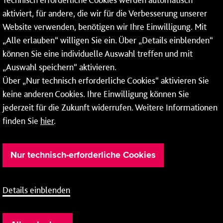
aktiviert, für andere, die wir für die Verbesserung unserer
* Montags bis freitags bis 7 und ab 18 Uhr sowie an
Website verwenden, benötigen wir Ihre Einwilligung. Mit
Wochenenden und Feiertagen ganztags werden Ihre
„Alle erlauben“ willigen Sie ein. Über „Details einblenden“
Anrufe je nach Themenauswahl an ein Callcenter des
RMV oder von nextbike weitergeleitet. Dort erhalten Sie
können Sie eine individuelle Auswahl treffen und mit
ausschließlich Auskünfte zum Fahrplan bzw. zu
„Auswahl speichern“ aktivieren.
meinRad.
Über „Nur technisch erforderliche Cookies“ aktivieren Sie
keine anderen Cookies. Ihre Einwilligung können Sie
jederzeit für die Zukunft widerrufen. Weitere Informationen
finden Sie
hier
.
Nur technisch-erforderliche Cookies
Details einblenden
Barrierefreiheit
Cookie-Einstellung
Impressum