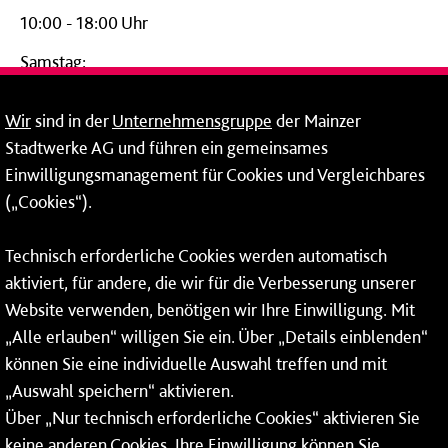
10:00 - 18:00 Uhr
Samstag:
09:00 - 14:00 Uhr
Wir
sind in der
Unternehmensgruppe
der Mainzer
24-Stunden-Telefon*
Stadtwerke AG und führen ein gemeinsames
Einwilligungsmanagement für Cookies und Vergleichbares
06131 – 12 77 77
(„Cookies“).
Fax: 06131 – 12 66 66
Technisch erforderliche Cookies werden automatisch
aktiviert, für andere, die wir für die Verbesserung unserer
* Montags bis freitags bis 7 und ab 18 Uhr sowie an
Website verwenden, benötigen wir Ihre Einwilligung. Mit
Wochenenden und Feiertagen ganztags werden Ihre
„Alle erlauben“ willigen Sie ein. Über „Details einblenden“
Anrufe je nach Themenauswahl an ein Callcenter des
RMV oder von nextbike weitergeleitet. Dort erhalten Sie
können Sie eine individuelle Auswahl treffen und mit
ausschließlich Auskünfte zum Fahrplan bzw. zu
„Auswahl speichern“ aktivieren.
meinRad.
Über „Nur technisch erforderliche Cookies“ aktivieren Sie
keine anderen Cookies. Ihre Einwilligung können Sie