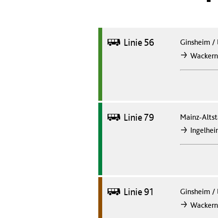
Bus
Linie 56
Ginsheim
/
Wacker
nach
Bus
Linie 79
Mainz-Altst
Ingelhe
nach
Bus
Linie 91
Ginsheim
/
Wacker
nach