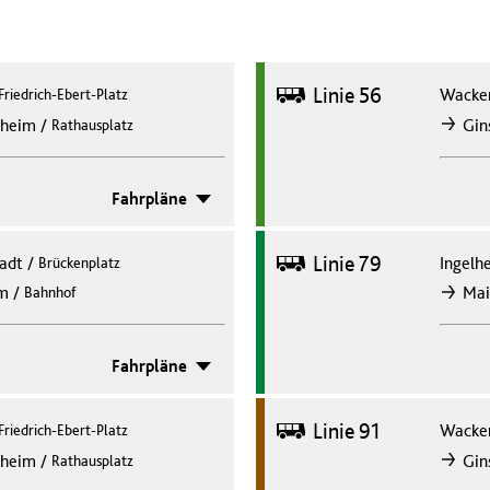
Bus
Linie 56
Wacke
Friedrich-Ebert-Platz
/
nheim
Gin
Rathausplatz
nach
Fahrpläne
Bus
Linie 79
adt
/
Ingelh
Brückenplatz
/
im
Mai
Bahnhof
nach
Fahrpläne
Bus
Linie 91
Wacke
Friedrich-Ebert-Platz
/
nheim
Gin
Rathausplatz
nach