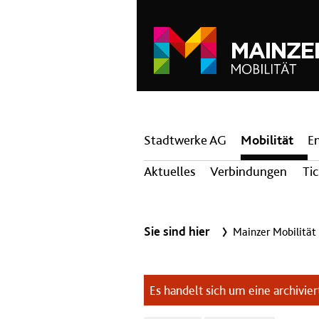
Hauptnavigation
Stadtwerke AG
Mobilität
E
Aktuelles
Verbindungen
Ti
Sie sind hier
Mainzer Mobilität
Es handelt sich um eine archiviert