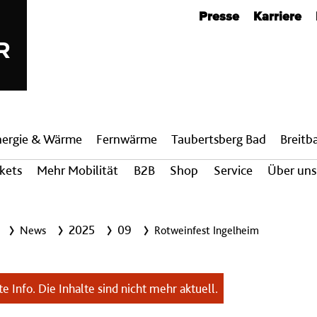
Metanavigation
Presse
Karriere
nergie & Wärme
Fern­wärme
Taubertsberg Bad
Breit­
ckets
Mehr Mobilität
B2B
Shop
Service
Über uns
2025
09
News
Rotweinfest Ingelheim
e Info. Die Inhalte sind nicht mehr aktuell.