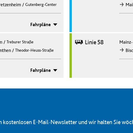
/
retzenheim
Mai
Gutenberg-Center
nach
Fahrpläne
Bus
Linie 58
im
/
Mainz-
Treburer Straße
/
inthen
Bis
Theodor-Heuss-Straße
nach
Fahrpläne
en kostenlosen E-Mail-Newsletter und wir halten Sie wöc