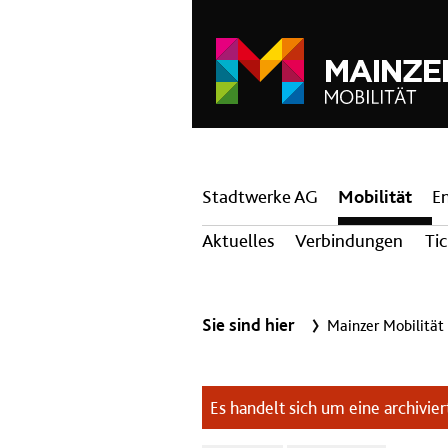
Hauptnavigation
Stadtwerke AG
Mobilität
E
Aktuelles
Verbindungen
Ti
Sie sind hier
Mainzer Mobilität
Es handelt sich um eine archiviert