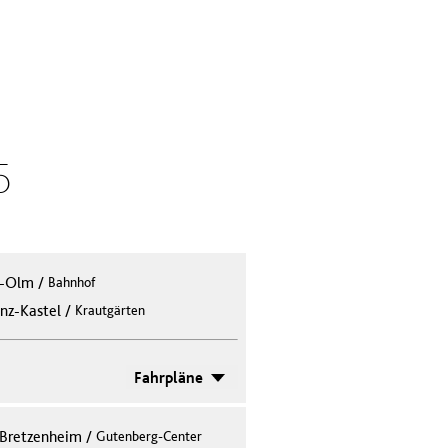
5
r-Olm
/
Bahnhof
/
nz-Kastel
Krautgärten
Fahrpläne
Bretzenheim
/
Gutenberg-Center