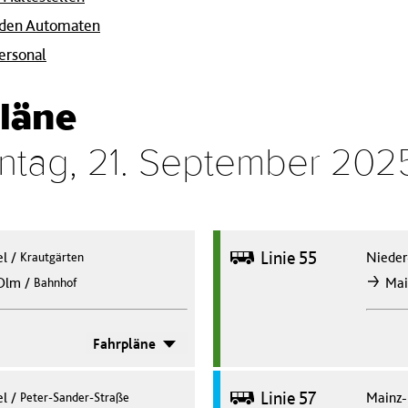
 den Automaten
ersonal
läne
nntag, 21. September 202
Bus
Linie 55
el
/
Niede
Krautgärten
/
Olm
Mai
Bahnhof
nach
Fahrpläne
Bus
Linie 57
el
/
Mainz-
Peter-Sander-Straße