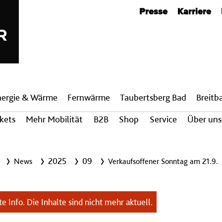
Metanavigation
Presse
Karriere
nergie & Wärme
Fern­wärme
Taubertsberg Bad
Breit­
ckets
Mehr Mobilität
B2B
Shop
Service
Über uns
2025
09
News
Verkaufsoffener Sonntag am 21.9.
e Info. Die Inhalte sind nicht mehr aktuell.