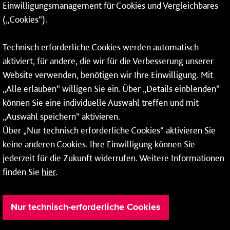
Einwilligungsmanagement für Cookies und Vergleichbares
06131 – 12 77 77
(„Cookies“).
Fax: 06131 – 12 66 66
Technisch erforderliche Cookies werden automatisch
aktiviert, für andere, die wir für die Verbesserung unserer
* Montags bis freitags bis 7 und ab 18 Uhr sowie an
Website verwenden, benötigen wir Ihre Einwilligung. Mit
Wochenenden und Feiertagen ganztags werden Ihre
„Alle erlauben“ willigen Sie ein. Über „Details einblenden“
Anrufe je nach Themenauswahl an ein Callcenter des
RMV oder von nextbike weitergeleitet. Dort erhalten Sie
können Sie eine individuelle Auswahl treffen und mit
ausschließlich Auskünfte zum Fahrplan bzw. zu
„Auswahl speichern“ aktivieren.
meinRad.
Über „Nur technisch erforderliche Cookies“ aktivieren Sie
keine anderen Cookies. Ihre Einwilligung können Sie
jederzeit für die Zukunft widerrufen. Weitere Informationen
finden Sie
hier
.
Nur technisch-erforderliche Cookies