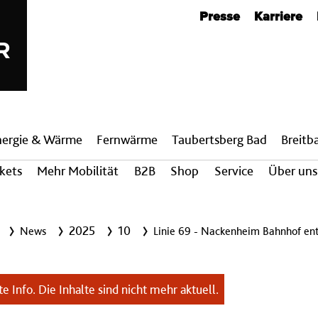
Metanavigation
Presse
Karriere
nergie & Wärme
Fern­wärme
Taubertsberg Bad
Breit­
ckets
Mehr Mobilität
B2B
Shop
Service
Über uns
2025
10
News
Linie 69 - Nackenheim Bahnhof ent
e Info. Die Inhalte sind nicht mehr aktuell.