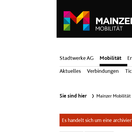
Hauptnavigation
Stadtwerke AG
Mobilität
E
Aktuelles
Verbindungen
Ti
Sie sind hier
Mainzer Mobilität
Es handelt sich um eine archiviert