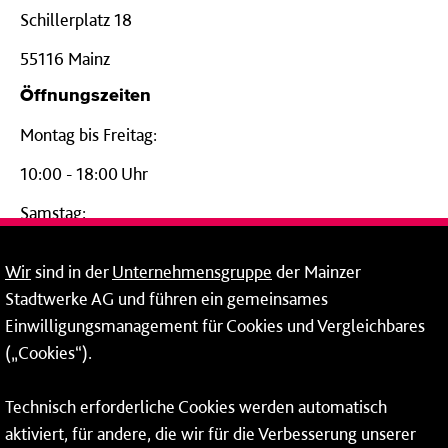
Schillerplatz 18
55116 Mainz
Öffnungszeiten
Montag bis Freitag:
10:00 - 18:00 Uhr
Samstag:
09:00 - 14:00 Uhr
Wir
sind in der
Unternehmensgruppe
der Mainzer
24-Stunden-Telefon*
Stadtwerke AG und führen ein gemeinsames
Einwilligungsmanagement für Cookies und Vergleichbares
06131 – 12 77 77
(„Cookies“).
Fax: 06131 – 12 66 66
Technisch erforderliche Cookies werden automatisch
aktiviert, für andere, die wir für die Verbesserung unserer
* Montags bis freitags bis 7 und ab 18 Uhr sowie an