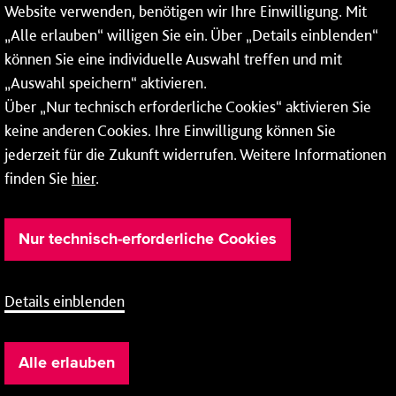
Website verwenden, benötigen wir Ihre Einwilligung. Mit
Wochenenden und Feiertagen ganztags werden Ihre
„Alle erlauben“ willigen Sie ein. Über „Details einblenden“
Anrufe je nach Themenauswahl an ein Callcenter des
RMV oder von nextbike weitergeleitet. Dort erhalten Sie
können Sie eine individuelle Auswahl treffen und mit
ausschließlich Auskünfte zum Fahrplan bzw. zu
„Auswahl speichern“ aktivieren.
meinRad.
Über „Nur technisch erforderliche Cookies“ aktivieren Sie
keine anderen Cookies. Ihre Einwilligung können Sie
jederzeit für die Zukunft widerrufen. Weitere Informationen
finden Sie
hier
.
Nur technisch-erforderliche Cookies
Details einblenden
Barrierefreiheit
Cookie-Einstellung
Impressum
Alle erlauben
Datenschutz