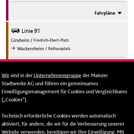
Fahrpläne
Bus
Linie 91
Ginsheim
/
Friedrich-Ebert-Platz
/
Wackernheim
Rathausplatz
nach
Fahrpläne
Wir
sind in der
Unternehmensgruppe
der Mainzer
Stadtwerke AG und führen ein gemeinsames
Bus
Linie 91
Einwilligungsmanagement für Cookies und Vergleichbares
Wackernheim
/
Rathausplatz
(„Cookies“).
/
Ginsheim
Friedrich-Ebert-Platz
nach
Technisch erforderliche Cookies werden automatisch
aktiviert, für andere, die wir für die Verbesserung unserer
Fahrpläne
Website verwenden, benötigen wir Ihre Einwilligung. Mit