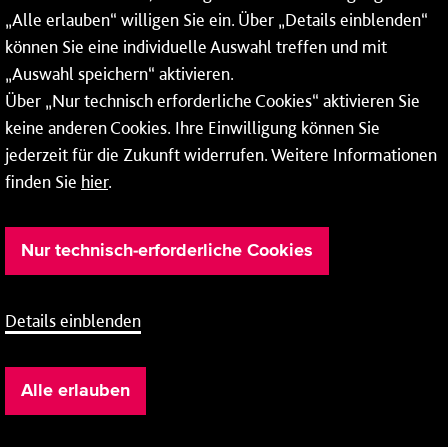
„Alle erlauben“ willigen Sie ein. Über „Details einblenden“
Bus
Linie 92
können Sie eine individuelle Auswahl treffen und mit
Mainz-Weisenau
/
Friedrich-Ebert-Straße
„Auswahl speichern“ aktivieren.
/
Mainz-Gonsenheim
Wildpark
nach
Über „Nur technisch erforderliche Cookies“ aktivieren Sie
keine anderen Cookies. Ihre Einwilligung können Sie
Fahrpläne
jederzeit für die Zukunft widerrufen. Weitere Informationen
finden Sie
hier
.
Bus
Linie 92
Mainz-Gonsenheim
/
Wildpark
Nur technisch-erforderliche Cookies
/
Mainz-Weisenau
Friedrich-Ebert-Straße
nach
Details einblenden
Fahrpläne
Alle erlauben
Bus
Linie 93
Mainz-Hechtsheim
/
Frankenhöhe