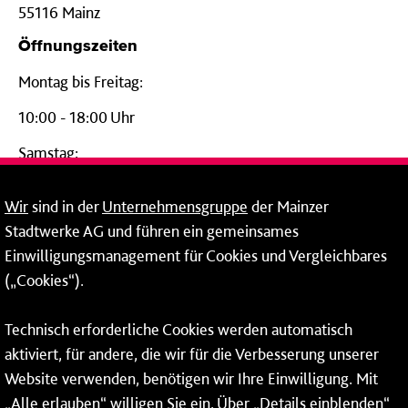
55116 Mainz
Öffnungszeiten
Montag bis Freitag:
10:00 - 18:00 Uhr
Samstag:
09:00 - 14:00 Uhr
Wir
sind in der
Unternehmensgruppe
der Mainzer
24-Stunden-Telefon*
Stadtwerke AG und führen ein gemeinsames
Einwilligungsmanagement für Cookies und Vergleichbares
06131 – 12 77 77
(„Cookies“).
Fax: 06131 – 12 66 66
Technisch erforderliche Cookies werden automatisch
aktiviert, für andere, die wir für die Verbesserung unserer
* Montags bis freitags bis 7 und ab 18 Uhr sowie an
Website verwenden, benötigen wir Ihre Einwilligung. Mit
Wochenenden und Feiertagen ganztags werden Ihre
„Alle erlauben“ willigen Sie ein. Über „Details einblenden“
Anrufe je nach Themenauswahl an ein Callcenter des