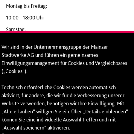
Montag bis Freitag:
10:00 - 18:00 Uhr
Samstag:
09:00 - 14:00 Uhr
Wir
sind in der
Unternehmensgruppe
der Mainzer
24-Stunden-Telefon*
Stadtwerke AG und führen ein gemeinsames
Einwilligungsmanagement für Cookies und Vergleichbares
06131 – 12 77 77
(„Cookies“).
Fax: 06131 – 12 66 66
Technisch erforderliche Cookies werden automatisch
aktiviert, für andere, die wir für die Verbesserung unserer
* Montags bis freitags bis 7 und ab 18 Uhr sowie an
Website verwenden, benötigen wir Ihre Einwilligung. Mit
Wochenenden und Feiertagen ganztags werden Ihre
„Alle erlauben“ willigen Sie ein. Über „Details einblenden“
Anrufe je nach Themenauswahl an ein Callcenter des
RMV oder von nextbike weitergeleitet. Dort erhalten Sie
können Sie eine individuelle Auswahl treffen und mit
ausschließlich Auskünfte zum Fahrplan bzw. zu
„Auswahl speichern“ aktivieren.
meinRad.