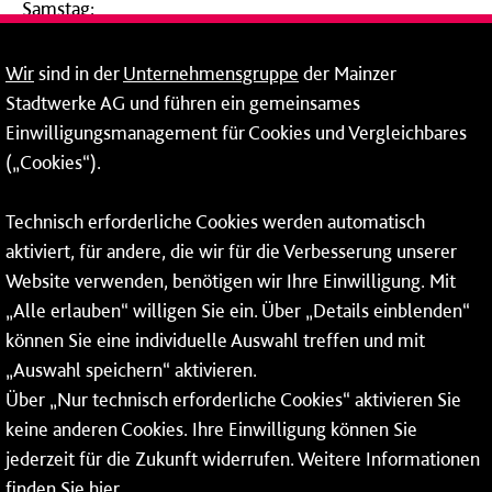
Samstag:
09:00 - 14:00 Uhr
Wir
sind in der
Unternehmensgruppe
der Mainzer
24-Stunden-Telefon*
Stadtwerke AG und führen ein gemeinsames
Einwilligungsmanagement für Cookies und Vergleichbares
06131 – 12 77 77
(„Cookies“).
Fax: 06131 – 12 66 66
Technisch erforderliche Cookies werden automatisch
aktiviert, für andere, die wir für die Verbesserung unserer
* Montags bis freitags bis 7 und ab 18 Uhr sowie an
Website verwenden, benötigen wir Ihre Einwilligung. Mit
Wochenenden und Feiertagen ganztags werden Ihre
„Alle erlauben“ willigen Sie ein. Über „Details einblenden“
Anrufe je nach Themenauswahl an ein Callcenter des
RMV oder von nextbike weitergeleitet. Dort erhalten Sie
können Sie eine individuelle Auswahl treffen und mit
ausschließlich Auskünfte zum Fahrplan bzw. zu
„Auswahl speichern“ aktivieren.
meinRad.
Über „Nur technisch erforderliche Cookies“ aktivieren Sie
keine anderen Cookies. Ihre Einwilligung können Sie
jederzeit für die Zukunft widerrufen. Weitere Informationen
finden Sie
hier
.