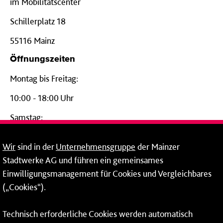
im Mobilitätscenter
Schillerplatz 18
55116 Mainz
Öffnungszeiten
Montag bis Freitag:
10:00 - 18:00 Uhr
Samstag:
09:00 - 14:00 Uhr
Wir
sind in der
Unternehmensgruppe
der Mainzer
24-Stunden-Telefon*
Stadtwerke AG und führen ein gemeinsames
Einwilligungsmanagement für Cookies und Vergleichbares
06131 – 12 77 77
(„Cookies“).
Fax: 06131 – 12 66 66
Technisch erforderliche Cookies werden automatisch