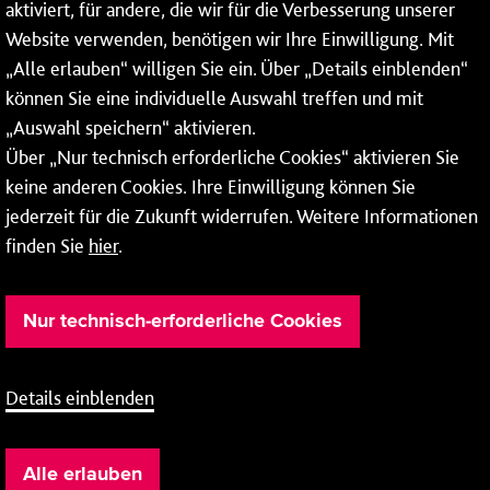
aktiviert, für andere, die wir für die Verbesserung unserer
* Montags bis freitags bis 7 und ab 18 Uhr sowie an
Website verwenden, benötigen wir Ihre Einwilligung. Mit
Wochenenden und Feiertagen ganztags werden Ihre
„Alle erlauben“ willigen Sie ein. Über „Details einblenden“
Anrufe je nach Themenauswahl an ein Callcenter des
RMV oder von nextbike weitergeleitet. Dort erhalten Sie
können Sie eine individuelle Auswahl treffen und mit
ausschließlich Auskünfte zum Fahrplan bzw. zu
„Auswahl speichern“ aktivieren.
meinRad.
Über „Nur technisch erforderliche Cookies“ aktivieren Sie
keine anderen Cookies. Ihre Einwilligung können Sie
jederzeit für die Zukunft widerrufen. Weitere Informationen
finden Sie
hier
.
Nur technisch-erforderliche Cookies
Details einblenden
Barrierefreiheit
Cookie-Einstellung
Impressum
Alle erlauben