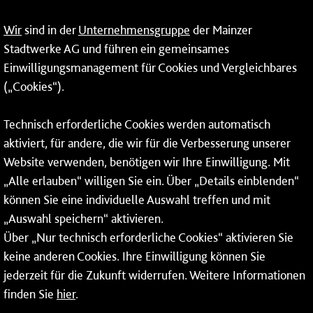
09:00 - 14:00 Uhr
Wir
sind in der
Unternehmensgruppe
der Mainzer
24-Stunden-Telefon*
Stadtwerke AG und führen ein gemeinsames
Einwilligungsmanagement für Cookies und Vergleichbares
06131 – 12 77 77
(„Cookies“).
Fax: 06131 – 12 66 66
Technisch erforderliche Cookies werden automatisch
aktiviert, für andere, die wir für die Verbesserung unserer
* Montags bis freitags bis 7 und ab 18 Uhr sowie an
Website verwenden, benötigen wir Ihre Einwilligung. Mit
Wochenenden und Feiertagen ganztags werden Ihre
„Alle erlauben“ willigen Sie ein. Über „Details einblenden“
Anrufe je nach Themenauswahl an ein Callcenter des
RMV oder von nextbike weitergeleitet. Dort erhalten Sie
können Sie eine individuelle Auswahl treffen und mit
ausschließlich Auskünfte zum Fahrplan bzw. zu
„Auswahl speichern“ aktivieren.
meinRad.
Über „Nur technisch erforderliche Cookies“ aktivieren Sie
keine anderen Cookies. Ihre Einwilligung können Sie
jederzeit für die Zukunft widerrufen. Weitere Informationen
finden Sie
hier
.