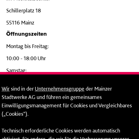
Schillerplatz 18
55116 Mainz
Öffnungszeiten
Montag bis Freitag:
10:00 - 18:00 Uhr
Samstag:
09:00 - 14:00 Uhr
Wir
sind in der
Unternehmensgruppe
der Mainzer
24-Stunden-Telefon*
Stadtwerke AG und führen ein gemeinsames
Einwilligungsmanagement für Cookies und Vergleichbares
06131 – 12 77 77
(„Cookies“).
Fax: 06131 – 12 66 66
Technisch erforderliche Cookies werden automatisch
aktiviert, für andere, die wir für die Verbesserung unserer