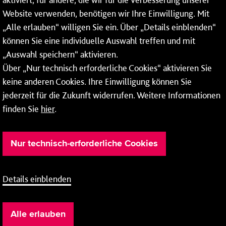
* Montags bis freitags bis 7 und ab 18 Uhr sowie an
Website verwenden, benötigen wir Ihre Einwilligung. Mit
Wochenenden und Feiertagen ganztags werden Ihre
„Alle erlauben“ willigen Sie ein. Über „Details einblenden“
Anrufe je nach Themenauswahl an ein Callcenter des
RMV oder von nextbike weitergeleitet. Dort erhalten Sie
können Sie eine individuelle Auswahl treffen und mit
ausschließlich Auskünfte zum Fahrplan bzw. zu
„Auswahl speichern“ aktivieren.
meinRad.
Über „Nur technisch erforderliche Cookies“ aktivieren Sie
keine anderen Cookies. Ihre Einwilligung können Sie
jederzeit für die Zukunft widerrufen. Weitere Informationen
finden Sie
hier
.
Nur technisch-erforderliche Cookies
Details einblenden
Barrierefreiheit
Cookie-Einstellung
Impressum
Alle erlauben