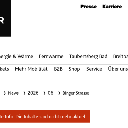
Metanavigation
Presse
Karriere
nergie & Wärme
Fern­wärme
Taubertsberg Bad
Breit­
ckets
Mehr Mobilität
B2B
Shop
Service
Über uns
2026
06
News
Binger Strasse
e Info. Die Inhalte sind nicht mehr aktuell.