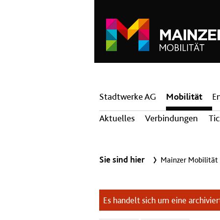
Hauptnavigation
Stadtwerke AG
Mobilität
E
Aktuelles
Verbindungen
Ti
Sie sind hier
Mainzer Mobilität
Es handelt sich um eine archiviert