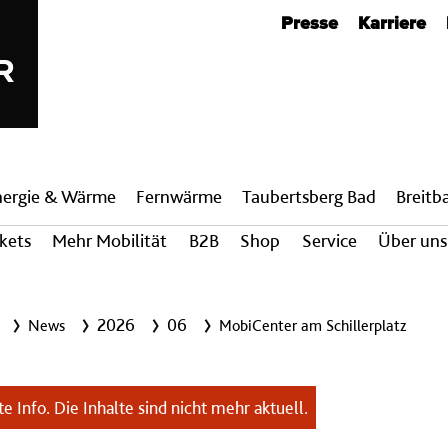
Metanavigation
Presse
Karriere
nergie & Wärme
Fern­wärme
Taubertsberg Bad
Breit­
ckets
Mehr Mobilität
B2B
Shop
Service
Über uns
2026
06
News
MobiCenter am Schillerplatz
e Info. Die Inhalte sind nicht mehr aktuell.