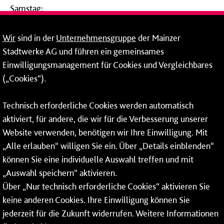
Samstag:
09:00 - 14:00 Uhr
Wir
sind in der
Unternehmensgruppe
der Mainzer
24-Stunden-Telefon*
Stadtwerke AG und führen ein gemeinsames
Einwilligungsmanagement für Cookies und Vergleichbares
06131 – 12 77 77
(„Cookies“).
Fax: 06131 – 12 66 66
Technisch erforderliche Cookies werden automatisch
aktiviert, für andere, die wir für die Verbesserung unserer
* Montags bis freitags bis 7 und ab 18 Uhr sowie an
Website verwenden, benötigen wir Ihre Einwilligung. Mit
Wochenenden und Feiertagen ganztags werden Ihre
„Alle erlauben“ willigen Sie ein. Über „Details einblenden“
Anrufe je nach Themenauswahl an ein Callcenter des
RMV oder von nextbike weitergeleitet. Dort erhalten Sie
können Sie eine individuelle Auswahl treffen und mit
ausschließlich Auskünfte zum Fahrplan bzw. zu
„Auswahl speichern“ aktivieren.
meinRad.
Über „Nur technisch erforderliche Cookies“ aktivieren Sie
keine anderen Cookies. Ihre Einwilligung können Sie
jederzeit für die Zukunft widerrufen. Weitere Informationen