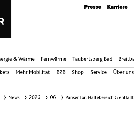
Metanavigation
Presse
Karriere
nergie & Wärme
Fern­wärme
Taubertsberg Bad
Breit­
ckets
Mehr Mobilität
B2B
Shop
Service
Über uns
2026
06
News
Pariser Tor: Haltebereich G entfällt