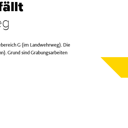
ällt
eg
ltebereich G (im Landwehrweg). Die
hn). Grund sind Grabungsarbeiten