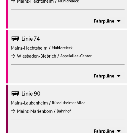
/
Mainz-Hechtsheim
Mühldreieck
nach
Fahrpläne
Bus
Linie 74
Mainz-Hechtsheim
/
Mühldreieck
/
Wiesbaden-Biebrich
Äppelallee-Center
nach
Fahrpläne
Bus
Linie 90
Mainz-Laubenheim
/
Rüsselsheimer Allee
/
Mainz-Marienborn
Bahnhof
nach
Fahrpläne