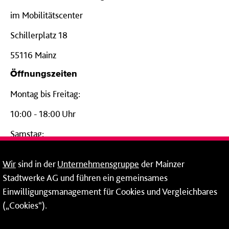
im Mobilitätscenter
Schillerplatz 18
55116 Mainz
Öffnungszeiten
Montag bis Freitag:
10:00 - 18:00 Uhr
Samstag:
09:00 - 14:00 Uhr
Wir
sind in der
Unternehmensgruppe
der Mainzer
24-Stunden-Telefon*
Stadtwerke AG und führen ein gemeinsames
Einwilligungsmanagement für Cookies und Vergleichbares
06131 – 12 77 77
(„Cookies“).
Fax: 06131 – 12 66 66