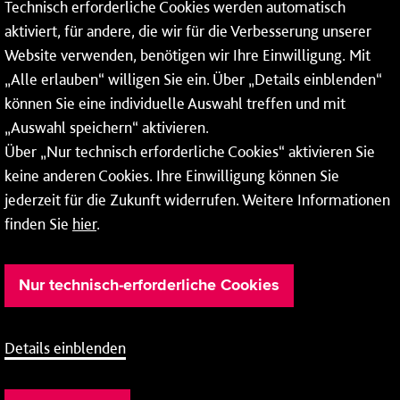
Technisch erforderliche Cookies werden automatisch
aktiviert, für andere, die wir für die Verbesserung unserer
* Montags bis freitags bis 7 und ab 18 Uhr sowie an
Website verwenden, benötigen wir Ihre Einwilligung. Mit
Wochenenden und Feiertagen ganztags werden Ihre
„Alle erlauben“ willigen Sie ein. Über „Details einblenden“
Anrufe je nach Themenauswahl an ein Callcenter des
RMV oder von nextbike weitergeleitet. Dort erhalten Sie
können Sie eine individuelle Auswahl treffen und mit
ausschließlich Auskünfte zum Fahrplan bzw. zu
„Auswahl speichern“ aktivieren.
meinRad.
Über „Nur technisch erforderliche Cookies“ aktivieren Sie
keine anderen Cookies. Ihre Einwilligung können Sie
jederzeit für die Zukunft widerrufen. Weitere Informationen
finden Sie
hier
.
Nur technisch-erforderliche Cookies
Details einblenden
Barrierefreiheit
Cookie-Einstellung
Impressum