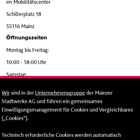
im Mobilitätscenter
Schillerplatz 18
55116 Mainz
Öffnungszeiten
Montag bis Freitag:
10:00 - 18:00 Uhr
Samstag:
09:00 - 14:00 Uhr
Wir
sind in der
Unternehmensgruppe
der Mainzer
24-Stunden-Telefon*
Stadtwerke AG und führen ein gemeinsames
Einwilligungsmanagement für Cookies und Vergleichbares
06131 – 12 77 77
(„Cookies“).
Fax: 06131 – 12 66 66
Technisch erforderliche Cookies werden automatisch