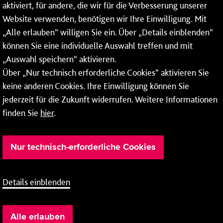
aktiviert, für andere, die wir für die Verbesserung unserer
* Montags bis freitags bis 7 und ab 18 Uhr sowie an
Website verwenden, benötigen wir Ihre Einwilligung. Mit
Wochenenden und Feiertagen ganztags werden Ihre
„Alle erlauben“ willigen Sie ein. Über „Details einblenden“
Anrufe je nach Themenauswahl an ein Callcenter des
RMV oder von nextbike weitergeleitet. Dort erhalten Sie
können Sie eine individuelle Auswahl treffen und mit
ausschließlich Auskünfte zum Fahrplan bzw. zu
„Auswahl speichern“ aktivieren.
meinRad.
Über „Nur technisch erforderliche Cookies“ aktivieren Sie
keine anderen Cookies. Ihre Einwilligung können Sie
jederzeit für die Zukunft widerrufen. Weitere Informationen
finden Sie
hier
.
Nur technisch-erforderliche Cookies
Details einblenden
Barrierefreiheit
Cookie-Einstellung
Impressum
Alle erlauben