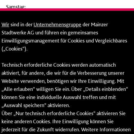
Samstag:
09:00 - 14:00 Uhr
Wir
sind in der
Unternehmensgruppe
der Mainzer
24-Stunden-Telefon*
Stadtwerke AG und führen ein gemeinsames
Einwilligungsmanagement für Cookies und Vergleichbares
06131 – 12 77 77
(„Cookies“).
Fax: 06131 – 12 66 66
Technisch erforderliche Cookies werden automatisch
aktiviert, für andere, die wir für die Verbesserung unserer
* Montags bis freitags bis 7 und ab 18 Uhr sowie an
Website verwenden, benötigen wir Ihre Einwilligung. Mit
Wochenenden und Feiertagen ganztags werden Ihre
„Alle erlauben“ willigen Sie ein. Über „Details einblenden“
Anrufe je nach Themenauswahl an ein Callcenter des
RMV oder von nextbike weitergeleitet. Dort erhalten Sie
können Sie eine individuelle Auswahl treffen und mit
ausschließlich Auskünfte zum Fahrplan bzw. zu
„Auswahl speichern“ aktivieren.
meinRad.
Über „Nur technisch erforderliche Cookies“ aktivieren Sie
keine anderen Cookies. Ihre Einwilligung können Sie
jederzeit für die Zukunft widerrufen. Weitere Informationen