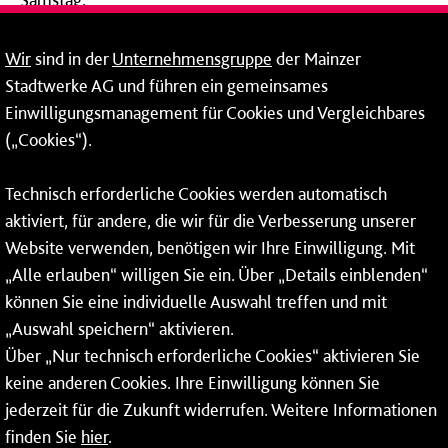
09:00 - 14:00 Uhr
Wir
sind in der
Unternehmensgruppe
der Mainzer
24-Stunden-Telefon*
Stadtwerke AG und führen ein gemeinsames
Einwilligungsmanagement für Cookies und Vergleichbares
06131 – 12 77 77
(„Cookies“).
Fax: 06131 – 12 66 66
Technisch erforderliche Cookies werden automatisch
aktiviert, für andere, die wir für die Verbesserung unserer
* Montags bis freitags bis 7 und ab 18 Uhr sowie an
Website verwenden, benötigen wir Ihre Einwilligung. Mit
Wochenenden und Feiertagen ganztags werden Ihre
„Alle erlauben“ willigen Sie ein. Über „Details einblenden“
Anrufe je nach Themenauswahl an ein Callcenter des
RMV oder von nextbike weitergeleitet. Dort erhalten Sie
können Sie eine individuelle Auswahl treffen und mit
ausschließlich Auskünfte zum Fahrplan bzw. zu
„Auswahl speichern“ aktivieren.
meinRad.
Über „Nur technisch erforderliche Cookies“ aktivieren Sie
keine anderen Cookies. Ihre Einwilligung können Sie
jederzeit für die Zukunft widerrufen. Weitere Informationen
finden Sie
hier
.