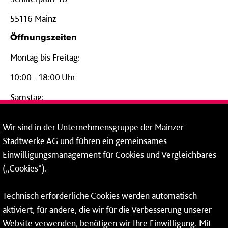
55116 Mainz
Öffnungszeiten
Montag bis Freitag:
10:00 - 18:00 Uhr
Samstag:
09:00 - 14:00 Uhr
Wir
sind in der
Unternehmensgruppe
der Mainzer
24-Stunden-Telefon*
Stadtwerke AG und führen ein gemeinsames
Einwilligungsmanagement für Cookies und Vergleichbares
06131 – 12 77 77
(„Cookies“).
Fax: 06131 – 12 66 66
Technisch erforderliche Cookies werden automatisch
aktiviert, für andere, die wir für die Verbesserung unserer
* Montags bis freitags bis 7 und ab 18 Uhr sowie an
Website verwenden, benötigen wir Ihre Einwilligung. Mit
Wochenenden und Feiertagen ganztags werden Ihre