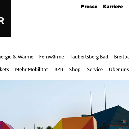
Metanavigation
Presse
Karriere
nergie & Wärme
Fern­wärme
Taubertsberg Bad
Breit­
ckets
Mehr Mobilität
B2B
Shop
Service
Über uns