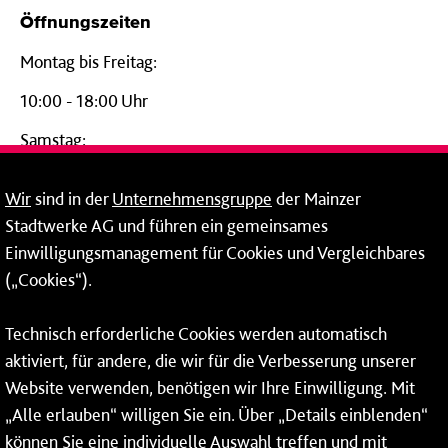
Öffnungszeiten
Montag bis Freitag:
10:00 - 18:00 Uhr
Samstag:
09:00 - 14:00 Uhr
Wir
sind in der
Unternehmensgruppe
der Mainzer
24-Stunden-Telefon*
Stadtwerke AG und führen ein gemeinsames
Einwilligungsmanagement für Cookies und Vergleichbares
06131 – 12 77 77
(„Cookies“).
Fax: 06131 – 12 66 66
Technisch erforderliche Cookies werden automatisch
aktiviert, für andere, die wir für die Verbesserung unserer
* Montags bis freitags bis 7 und ab 18 Uhr sowie an
Website verwenden, benötigen wir Ihre Einwilligung. Mit
Wochenenden und Feiertagen ganztags werden Ihre
„Alle erlauben“ willigen Sie ein. Über „Details einblenden“
Anrufe je nach Themenauswahl an ein Callcenter des
RMV oder von nextbike weitergeleitet. Dort erhalten Sie
können Sie eine individuelle Auswahl treffen und mit