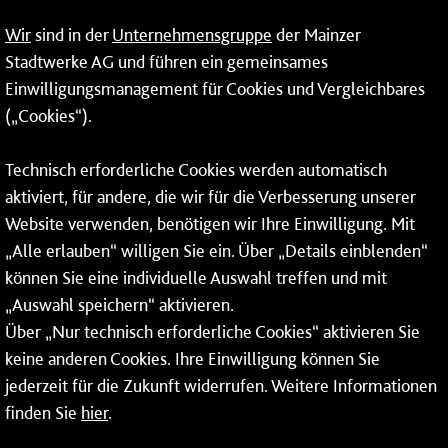
09:00 - 14:00 Uhr
Wir
sind in der
Unternehmensgruppe
der Mainzer
24-Stunden-Telefon*
Stadtwerke AG und führen ein gemeinsames
Einwilligungsmanagement für Cookies und Vergleichbares
06131 – 12 77 77
(„Cookies“).
Fax: 06131 – 12 66 66
Technisch erforderliche Cookies werden automatisch
aktiviert, für andere, die wir für die Verbesserung unserer
* Montags bis freitags bis 7 und ab 18 Uhr sowie an
Website verwenden, benötigen wir Ihre Einwilligung. Mit
Wochenenden und Feiertagen ganztags werden Ihre
„Alle erlauben“ willigen Sie ein. Über „Details einblenden“
Anrufe je nach Themenauswahl an ein Callcenter des
RMV oder von nextbike weitergeleitet. Dort erhalten Sie
können Sie eine individuelle Auswahl treffen und mit
ausschließlich Auskünfte zum Fahrplan bzw. zu
„Auswahl speichern“ aktivieren.
meinRad.
Über „Nur technisch erforderliche Cookies“ aktivieren Sie
keine anderen Cookies. Ihre Einwilligung können Sie
jederzeit für die Zukunft widerrufen. Weitere Informationen
finden Sie
hier
.