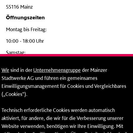
55116 Mainz
Öffnungszeiten
Montag bis Freitag:
10:00 - 18:00 Uhr
Samstag:
09:00 - 14:00 Uhr
Wir
sind in der
Unternehmensgruppe
der Mainzer
24-Stunden-Telefon*
Stadtwerke AG und führen ein gemeinsames
Einwilligungsmanagement für Cookies und Vergleichbares
06131 – 12 77 77
(„Cookies“).
Fax: 06131 – 12 66 66
Technisch erforderliche Cookies werden automatisch
aktiviert, für andere, die wir für die Verbesserung unserer
* Montags bis freitags bis 7 und ab 18 Uhr sowie an
Website verwenden, benötigen wir Ihre Einwilligung. Mit
Wochenenden und Feiertagen ganztags werden Ihre