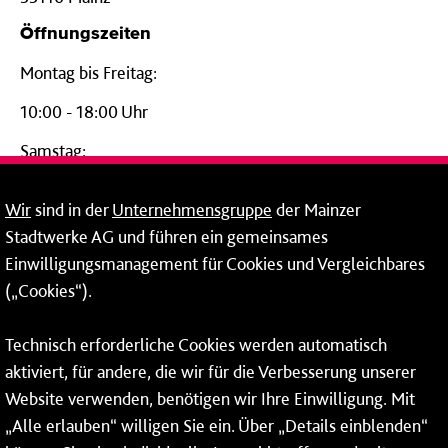
Öffnungszeiten
Montag bis Freitag:
10:00 - 18:00 Uhr
Samstag:
09:00 - 14:00 Uhr
Wir
sind in der
Unternehmensgruppe
der Mainzer
24-Stunden-Telefon*
Stadtwerke AG und führen ein gemeinsames
Einwilligungsmanagement für Cookies und Vergleichbares
06131 – 12 77 77
(„Cookies“).
Fax: 06131 – 12 66 66
Technisch erforderliche Cookies werden automatisch
aktiviert, für andere, die wir für die Verbesserung unserer
* Montags bis freitags bis 7 und ab 18 Uhr sowie an
Website verwenden, benötigen wir Ihre Einwilligung. Mit
Wochenenden und Feiertagen ganztags werden Ihre
„Alle erlauben“ willigen Sie ein. Über „Details einblenden“
Anrufe je nach Themenauswahl an ein Callcenter des