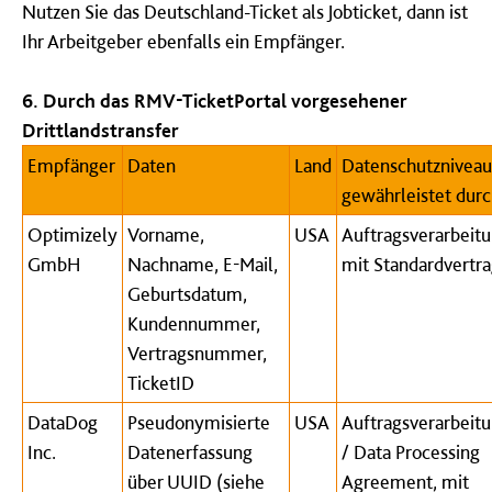
Nutzen Sie das Deutschland-Ticket als Jobticket, dann ist
Ihr Arbeitgeber ebenfalls ein Empfänger.
6. Durch das RMV-TicketPortal vorgesehener
Drittlandstransfer
Empfänger
Daten
Land
Datenschutzniveau
gewährleistet dur
Optimizely
Vorname,
USA
Auftragsverarbeitu
GmbH
Nachname, E-Mail,
mit Standardvertra
Geburtsdatum,
Kundennummer,
Vertragsnummer,
TicketID
DataDog
Pseudonymisierte
USA
Auftragsverarbeitu
Inc.
Datenerfassung
/ Data Processing
über UUID (siehe
Agreement, mit