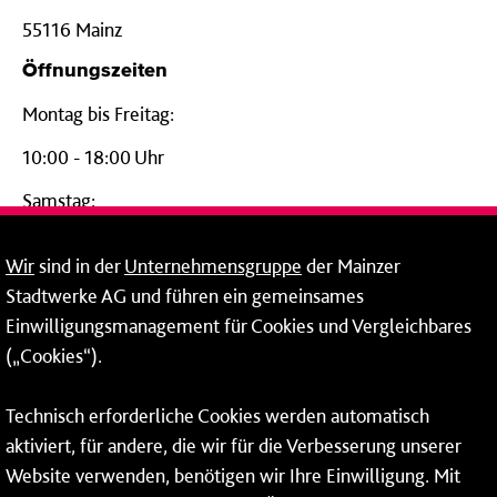
55116 Mainz
Öffnungszeiten
Montag bis Freitag:
10:00 - 18:00 Uhr
Samstag:
09:00 - 14:00 Uhr
Wir
sind in der
Unternehmensgruppe
der Mainzer
24-Stunden-Telefon*
Stadtwerke AG und führen ein gemeinsames
Einwilligungsmanagement für Cookies und Vergleichbares
06131 – 12 77 77
(„Cookies“).
Fax: 06131 – 12 66 66
Technisch erforderliche Cookies werden automatisch
aktiviert, für andere, die wir für die Verbesserung unserer
* Montags bis freitags bis 7 und ab 18 Uhr sowie an
Website verwenden, benötigen wir Ihre Einwilligung. Mit
Wochenenden und Feiertagen ganztags werden Ihre