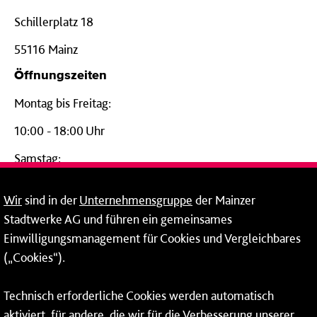
Schillerplatz 18
55116 Mainz
Öffnungszeiten
Montag bis Freitag:
10:00 - 18:00 Uhr
Samstag:
09:00 - 14:00 Uhr
Wir
sind in der
Unternehmensgruppe
der Mainzer
24-Stunden-Telefon*
Stadtwerke AG und führen ein gemeinsames
Einwilligungsmanagement für Cookies und Vergleichbares
06131 – 12 77 77
(„Cookies“).
Fax: 06131 – 12 66 66
Technisch erforderliche Cookies werden automatisch
aktiviert, für andere, die wir für die Verbesserung unserer